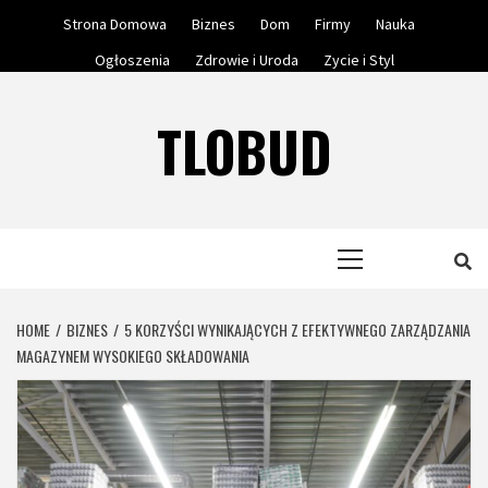
Skip
Strona Domowa
Biznes
Dom
Firmy
Nauka
to
Ogłoszenia
Zdrowie i Uroda
Zycie i Styl
content
TLOBUD
Primary
Menu
HOME
BIZNES
5 KORZYŚCI WYNIKAJĄCYCH Z EFEKTYWNEGO ZARZĄDZANIA
MAGAZYNEM WYSOKIEGO SKŁADOWANIA