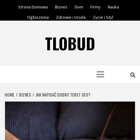
Skip
Strona Domowa
Biznes
Dom
Firmy
Nauka
to
Ogłoszenia
Zdrowie i Uroda
Zycie i Styl
content
TLOBUD
Primary
Menu
HOME
BIZNES
JAK NAPISAĆ DOBRY TEKST SEO?