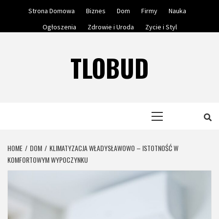
Skip
Strona Domowa
Biznes
Dom
Firmy
Nauka
to
Ogłoszenia
Zdrowie i Uroda
Zycie i Styl
content
TLOBUD
Primary
Menu
HOME
DOM
KLIMATYZACJA WŁADYSŁAWOWO – ISTOTNOŚĆ W
KOMFORTOWYM WYPOCZYNKU