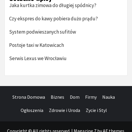
Jaka kurtka zimowa do długiej spódnicy?
Czy ekspres do kawy pobiera dużo prądu?
System podwieszanych sufitów
Postoje taxi w Katowicach
Serwis Lexus we Wrocławiu
Strona Domowa
Biznes
Dom
Firmy
Nauka
Ogłoszenia
Zdrowie i Uroda
Zycie i Styl
Copyright © All rights reserved.
|
Magazine 7
by AF themes.