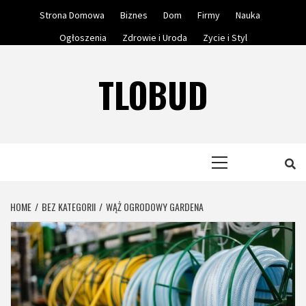
Skip
Strona Domowa
Biznes
Dom
Firmy
Nauka
to
Ogłoszenia
Zdrowie i Uroda
Zycie i Styl
content
TLOBUD
Primary
Menu
HOME
BEZ KATEGORII
WĄŻ OGRODOWY GARDENA