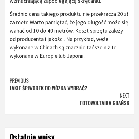
wzmacniającą zapobiegającą skręcaniu.
Średnio cena takiego produktu nie przekracza 20 zł
za metr. Warto pamiętać, że jego długość może się
wahać od 10 do 40 metrów. Koszt sprzętu zależy
od producenta i jakości. Na przykład, węże
wykonane w Chinach są znacznie tańsze niż te
wykonane w Europie lub Japonii.
Continue
PREVIOUS
JAKIE ŚPIWOREK DO WÓZKA WYBRAĆ?
Reading
NEXT
FOTOWOLTAIKA GDAŃSK
Ostatnie wpisy